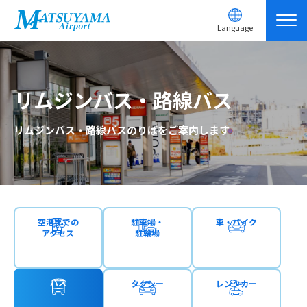
Language
リムジンバス・路線バス
リムジンバス・路線バスのりばをご案内します
空港までの
駐車場・
車・バイク
アクセス
駐輪場
バス
タクシー
レンタカー